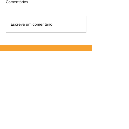
Comentários
Escreva um comentário
Parque da Orla ganhará mais de
107% de vegetais
CASA DO
GAÚCHO